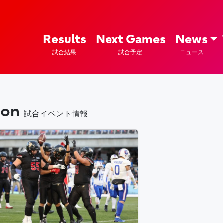
ズ – Fujitsu Sports : 富士通
Results
Next Games
News
試合結果
試合予定
ニュース
ion
試合イベント情報