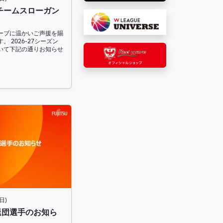
ン チームスローガン
ーブに温かいご声援を賜
 2026-27シーズン
いて下記の通りお知らせ
日)
ン退団選手のお知ら