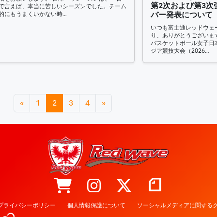
第2次および第3次
で言えば、本当に苦しいシーズンでした。チーム
的にもうまくいかない時…
バー発表について
いつも富士通レッドウェ
り、ありがとうございます
バスケットボール女子日本
ジア競技大会（2026…
«
1
2
3
4
»
プライバシーポリシー
個人情報保護について
ソーシャルメディアに関するク