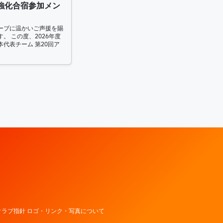
強化合宿参加メン
ーブに温かいご声援を賜
。 この度、2026年度
代表チーム 第20回ア
レッドウェーブ – Fujitsu Sports : 富士通
ラブ指針 ロゴ・リンク・写真について