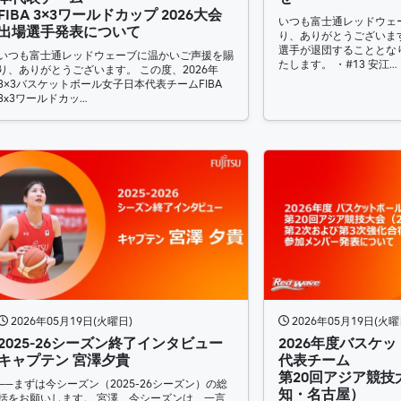
FIBA 3×3ワールドカップ 2026大会
いつも富士通レッドウェ
出場選手発表について
り、ありがとうございます
選手が退団することとな
いつも富士通レッドウェーブに温かいご声援を賜
たします。 ・#13 安江…
り、ありがとうございます。 この度、2026年
3×3バスケットボール女子日本代表チームFIBA
3x3ワールドカッ…
2026年05月19日(火曜日)
2026年05月19日(火曜
2025-26シーズン終了インタビュー
2026年度バスケ
キャプテン 宮澤夕貴
代表チーム
第20回アジア競技大
──まずは今シーズン（2025-26シーズン）の総
知・名古屋）
括をお願いします。 宮澤 今シーズンは、一言