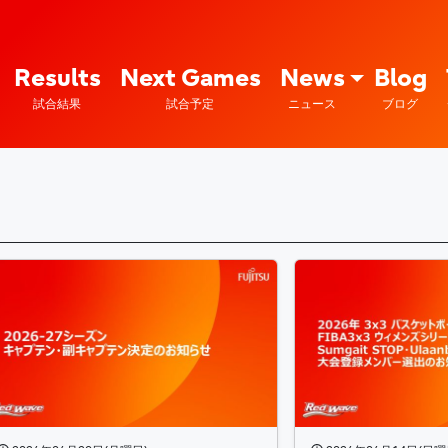
Fujitsu Sports : 富士通
Results
Next Games
News
Blog
試合結果
試合予定
ニュース
ブログ