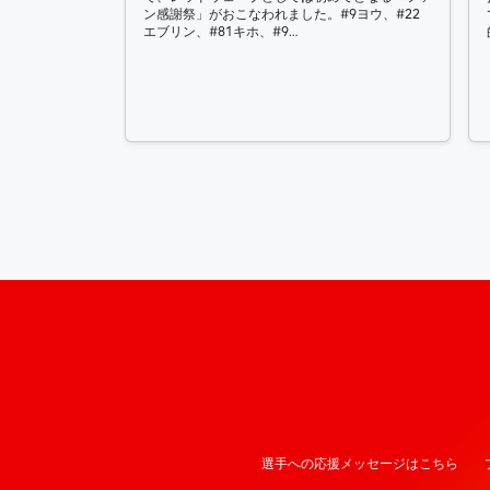
ン感謝祭」がおこなわれました。#9ヨウ、#22
エブリン、#81キホ、#9…
投稿ナビゲーション
選手への応援メッセージはこちら