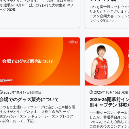
りありがとうございます。 この度、#52宮澤夕
貴 選手が10月18日(土)に行われた大樹生命 Wリ
いつも富士通レッドウェ
ーグ 2025…
りありがとうございます。 
ーズン座間大会・シャン
マジック戦につ…
2025年10月17日(金曜日)
2025年10月15日(水曜
会場でのグッズ販売について
2025-26開幕前
副キャプテン 林咲
いつも富士通レッドウェーブに温かいご声援を賜
りありがとうございます。 大樹生命 Wリーグ
――昨シーズン、チーム
2025-26シーズン レギュラーシーズン プレミア
したが、林選手自身はケ
の試合において、下記…
ンのみなさんも心配して
ご自身の今のコンディシ