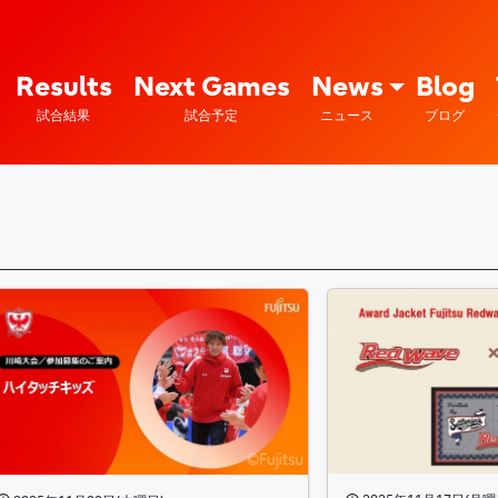
Fujitsu Sports : 富士通
Results
Next Games
News
Blog
試合結果
試合予定
ニュース
ブログ