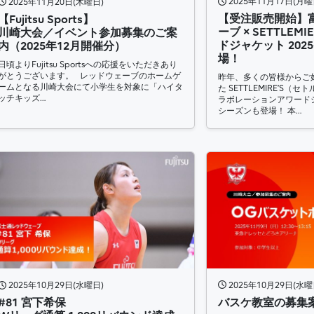
2025年11月17日(月曜
2025年11月20日(木曜日)
【受注販売開始】
【Fujitsu Sports】
ーブ × SETTLEM
川崎大会／イベント参加募集のご案
ドジャケット 2025-
内（2025年12月開催分）
場！
日頃よりFujitsu Sportsへの応援をいただきあり
がとうございます。 レッドウェーブのホームゲ
昨年、多くの皆様からご
ームとなる川崎大会にて小学生を対象に「ハイタ
た SETTLEMIRE’S
ッチキッズ…
ラボレーションアワードジャ
シーズンも登場！ 本…
2025年10月29日(水曜
2025年10月29日(水曜日)
バスケ教室の募集
#81 宮下希保