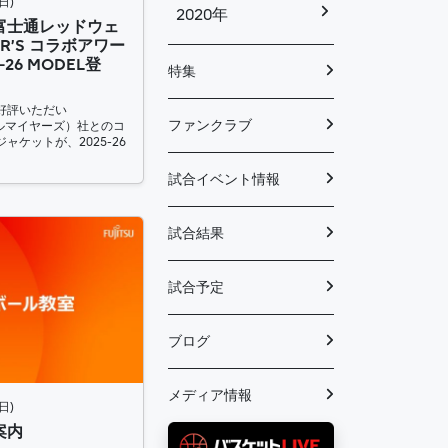
日)
2020年
富士通レッドウェ
IER’S コラボアワー
26 MODEL登
特集
好評いただい
ファンクラブ
（セトルマイヤーズ）社とのコ
ケットが、2025-26
試合イベント情報
試合結果
試合予定
ブログ
メディア情報
日)
案内