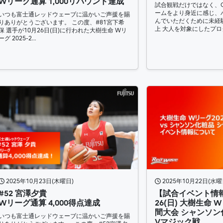
Wリーグ通算 1,000リバウンド達成
試合観戦だけではなく、
ームをより身近に感じ、
いつも富士通レッドウェーブに温かいご声援を賜
んでいただくために未経
りありがとうございます。 この度、#81宮下希
上 大人を対象にしたプロ
保 選手が10月26日(日)に行われた大樹生命 Wリ
ーグ 2025-2…
2025年10月23日(木曜日)
2025年10月22日(水曜
#52 宮澤夕貴
【試合イベント情報】
Wリーグ通算 4,000得点達成
26(日) 大樹生命 W
間大会 シャンソン
いつも富士通レッドウェーブに温かいご声援を賜
Vマジック戦