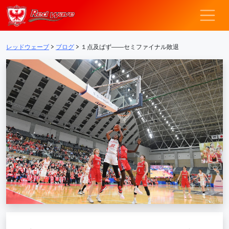
レッドウェーブ – F
メインナビゲーション
レッドウェーブ
>
ブログ
>
１点及ばず――セミファイナル敗退