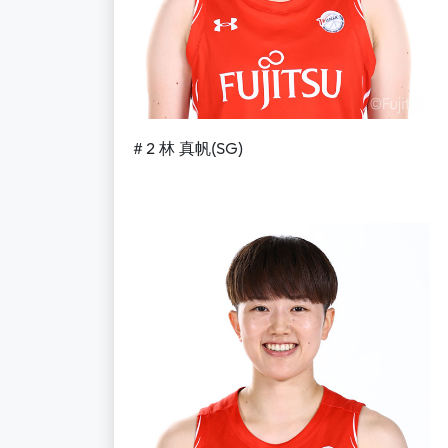
＃
2
林
真帆
(
S
G)