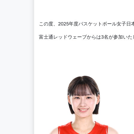
この度、
2025
年度バスケットボール女子日
富士通レッドウェーブからは
3
名が参加いた