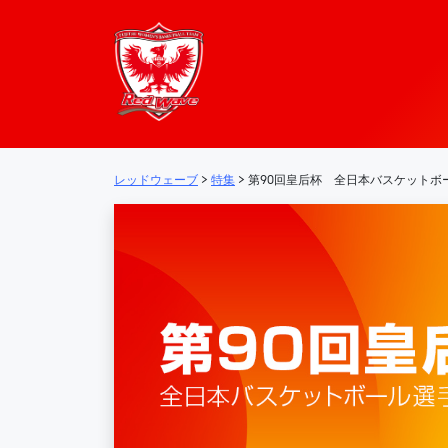
レッドウェーブ – 
メインナビゲーション
レッドウェーブ
>
特集
>
第90回皇后杯 全日本バスケットボ