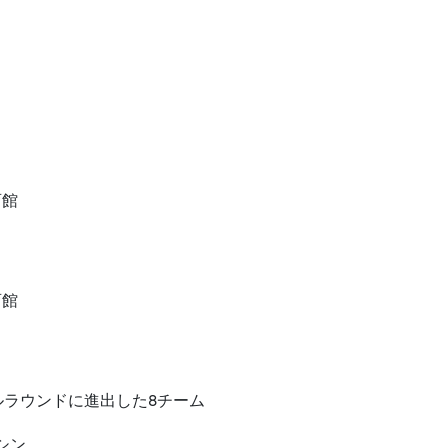
育館
育館
ルラウンドに進出した8チーム
シン