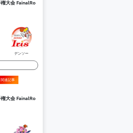
会 FainalRo
デンソー
関連記事
会 FainalRo