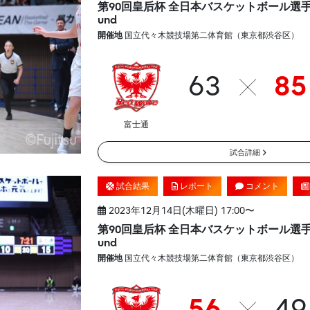
第90回皇后杯 全日本バスケットボール選手権大
und
開催地
国立代々木競技場第二体育館（東京都渋谷区）
63
85
富士通
試合詳細
試合結果
レポート
コメント
2023年12月14日(木曜日) 17:00〜
第90回皇后杯 全日本バスケットボール選手権大
und
開催地
国立代々木競技場第二体育館（東京都渋谷区）
56
49