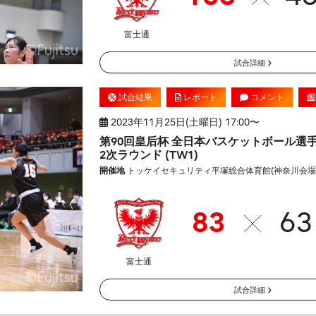
富士通
試合詳細
試合結果
レポート
コメント
2023年11月25日(土曜日) 17:00〜
第90回皇后杯 全日本バスケットボール選
2次ラウンド (TW1)
開催地
トッケイセキュリティ平塚総合体育館(神奈川会場
83
63
富士通
試合詳細