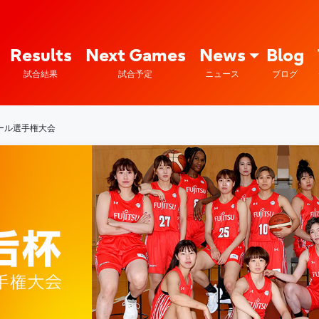
Fujitsu Sports : 富士通
Results
Next Games
News
Blog
試合結果
試合予定
ニュース
ブログ
ール選手権大会