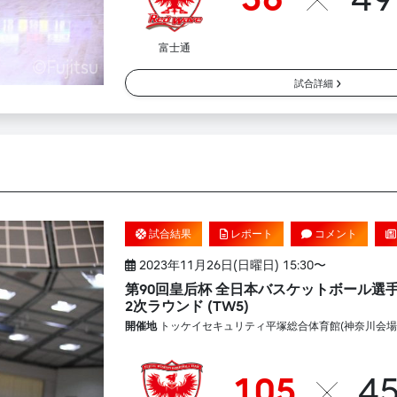
富士通
試合詳細
試合結果
レポート
コメント
2023年11月26日(日曜日) 15:30〜
第90回皇后杯 全日本バスケットボール選
2次ラウンド (TW5)
開催地
トッケイセキュリティ平塚総合体育館(神奈川会場
105
4