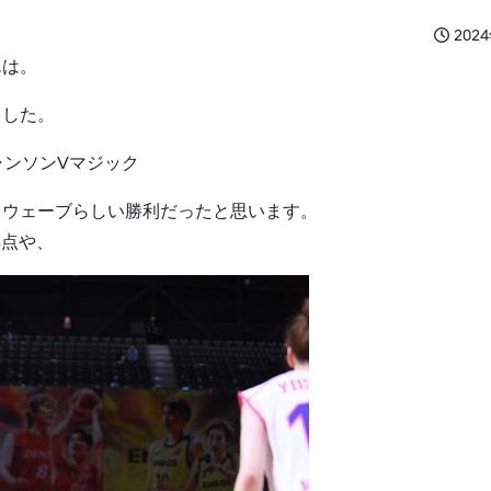
202
んは。
ました。
シャンソンVマジック
ドウェーブらしい勝利だったと思います。
得点や、