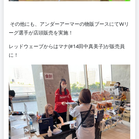
その他にも、
アンダーアーマーの物販ブースにて
Wリ
ーグ選手が店頭販売
を実施！
レッドウェーブからはマナ(
#14
田中真美子)が販売員
に！