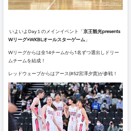
いよいよDay１のメインイベント「
京王観光p
resents
W
リーグ
×WKBLオールスターゲーム
」
Wリーグからは全14チームから1名ずつ選出しドリー
ムチーム
を結成！
レッドウェーブからはアース(
#52
宮澤夕貴)が参戦！