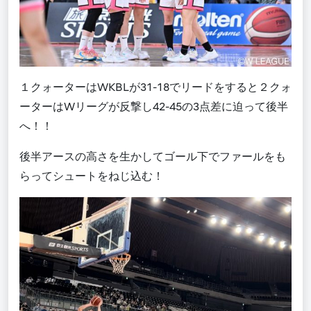
１クォーターはW
KBL
が3
1-18
でリードをすると２クォ
ーターはWリーグが反撃し4
2-45
の3点差に迫って後半
へ！！
後半アースの高さを生かしてゴール下でファールをも
らってシュートをねじ込む！