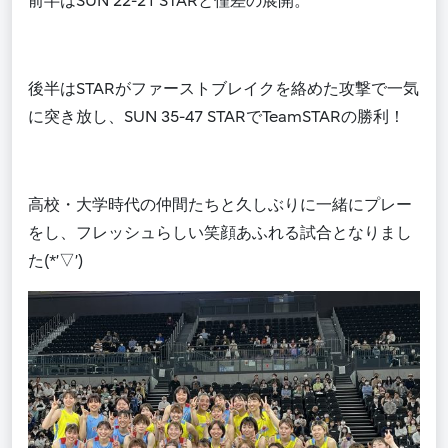
前半はSUN 22-21 STARと僅差の展開。
後半はSTARがファーストブレイクを絡めた攻撃で一気
に突き放し、SUN 35-47 STARで
TeamSTAR
の勝利！
高校・大学時代の仲間たちと久しぶりに一緒にプレー
をし、フレッシュらしい笑顔あふれる試合となりまし
た(*’
▽
’)