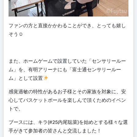
ファンの方と直接かかわることができ、とっても嬉し
そう
☺
また
、ホームゲームで設置していた「センサリールー
ム」を、
有明アリーナにも
「富士通センサリールー
ム」
として
設置
感覚過敏の特性があるお子様とその家族を対象に、安
心してバスケットボールを楽しんで頂くため
のイベン
ト
で
、
ブースに
は、
キラ
(
#25
内尾聡菜
)
を始めとする様々な選
手がきて参加者の皆さんと交流しました！