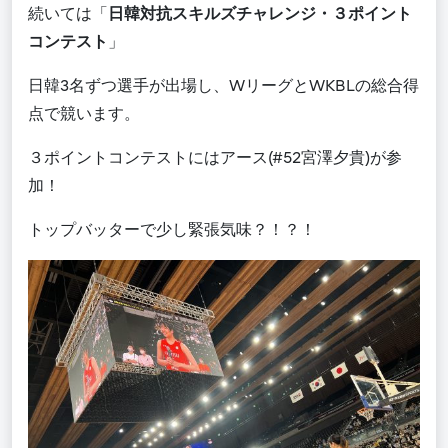
続いては「
日韓対抗スキルズチャレンジ・３ポイント
コンテスト
」
日韓3名ずつ選手が出場し、WリーグとWKBLの総合得
点で競います。
３ポイントコンテストにはアース(
#52
宮澤夕貴)が参
加！
トップバッターで少し緊張気味？！？！