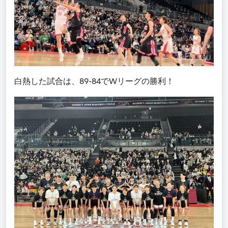
白熱した試合は、
89-84
で
W
リーグの勝利！