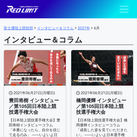
陸上競技部 – Fujits
メインナビゲーション
富士通陸上競技部
>
インタビュー＆コラム
>
2021年
>
6月
インタビュー＆コラム
2021年06月21日(月曜日)
2021年06月21日(月曜日)
豊田将樹 インタビュー
橋岡優輝 インタビュー
／第105回日本陸上競
／第105回日本陸上競
技選手権大会
技選手権大会
【日本陸上競技選手権大会】豊
【日本陸上競技選手権大会】橋
田将樹インタビューコラム
岡優輝インタビューコラム
「本番になったら、自分を信じ
「成長した姿を見ていただきた
て走るのみ」 ――いよいよ日
い」 ――いよいよ日本選手権