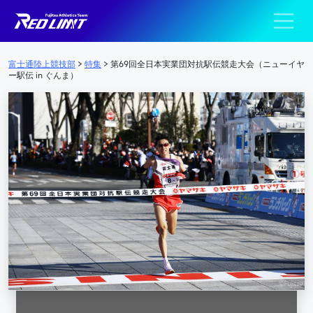
陸上競技部 – Fujits
メインナビゲーション
富士通陸上競技部
>
特集
>
第69回全日本実業団対抗駅伝競走大会（ニューイヤ
ー駅伝 in ぐんま）