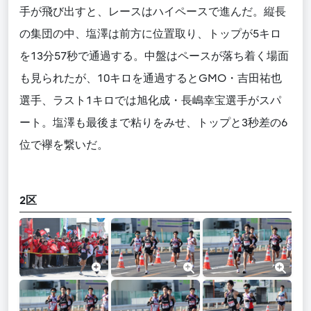
手
が飛び出すと、レースはハイペースで進んだ。縦長
の集団の中、塩澤は前方に位置取り
、
トップが
5キロ
を13分57秒で通過する。中盤はペースが落ち着く場面
も見られたが、10キロを通過するとGMO・吉田
祐也
選手
、
ラスト
1キロで
は
旭化成・長嶋幸宝
選手
がスパ
ート。塩澤も最後まで粘りをみせ、トップと3秒差の6
位で襷を繋いだ。
2区