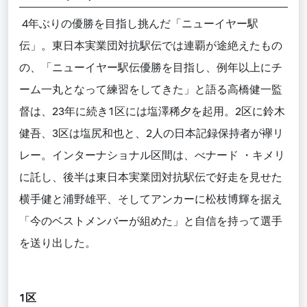
4年ぶりの優勝を目指し挑んだ「ニューイヤー駅
伝」。
東日本
実業団対抗駅伝
では連覇が途絶えたもの
の、「ニューイヤー駅伝優勝を目指し、例年以上にチ
ーム一丸となっ
て
練習をしてきた」と語る高橋健一監
督
は、
23年に続き1区には塩澤
稀夕
を起用。2区に鈴木
健吾
、3区は塩尻和也と、2人の日本記録保持者が
襷
リ
レー。インターナショナル区間は、
べ
ナード
・
キメリ
に託し、後半は
東日本実業団対抗駅伝
で好走を見せた
横手健と浦野雄平、そしてアンカーに松枝博輝を据え
「今のベストメンバーが組めた」と自信を持って選手
を送り出した。
1区