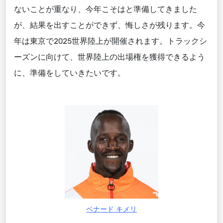
ないことが重なり、今年こそはと準備してきました
が、結果を出すことができず、悔しさが残ります。
今
年は東京
で
2025世界
陸上
が開催されます。
トラックシ
ーズン
に向けて、世界陸上の出場権
を
獲得
できるよう
に
、
準備
をしていきたいです。
ベナード キメリ