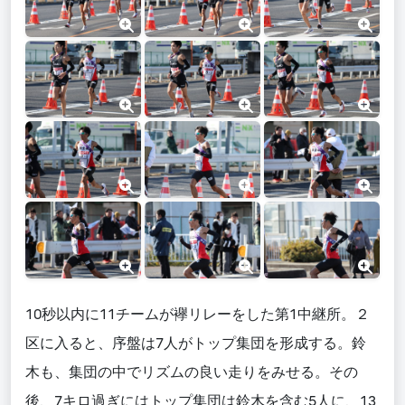
10秒以内に11チームが襷リレーをした第1中継所。
２
区に入ると、
序盤は7人がトップ集団を形成
する。
鈴
木も、
集団の
中でリズムの良い走りをみせる。その
後、7キロ過ぎにはトップ集団は鈴木を含む5人
に
、13