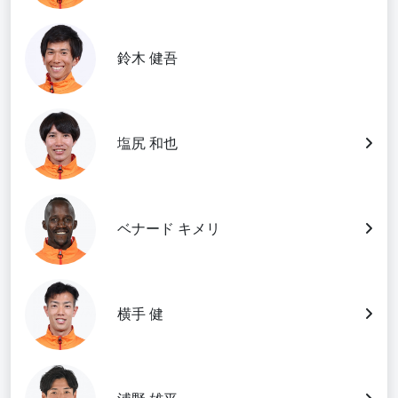
鈴木 健吾
塩尻 和也
ベナード キメリ
横手 健