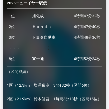
2025ニューイヤー駅伝
1位
旭化成
4時間47分32秒
2位
Ｈｏｎｄａ
4時間47分40秒
3位
トヨタ自動車
4時間48分36秒
・・・
⋮
8位
富士通
4時間52分24秒
（区間成績）
1区（12.3km）塩澤稀夕 34分32秒（区間6位）
2区（21.9km）鈴木健吾 1時間3分13秒（区間15位）