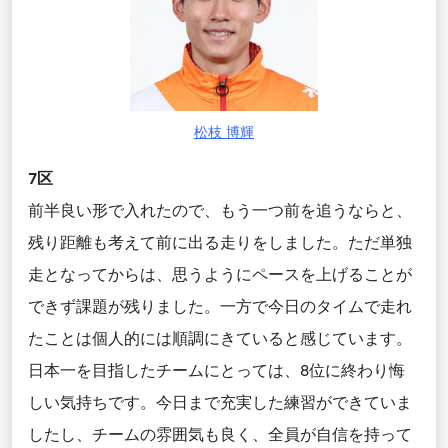
松枝 博輝
7区
前半良い形で入れたので、もう一つ前を追うならと、
残り距離も考えて前に出
る走りを
し
ました。ただ単独
走となってからは、思うようにペースを上げることが
できず課題が残りました
。
一方で今日のタイムで走れ
たことは個人的には順調にきていると感じています。
日本一を目指したチームにとっては、8位に終わり悔
しい気持ちです。今日まで充実した練習ができていま
したし、チームの雰囲気も良く、全員が自信を持って