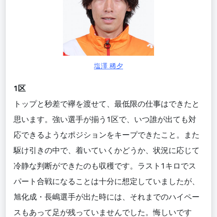
塩澤 稀夕
1区
トップと秒差で襷を渡せ
て
、最低限の仕事はできたと
思います。強い選手が揃う1区で、いつ誰が出ても対
応できるようなポジションをキープできたこと。また
駆け引きの中で、
着いていくかどうか、状況に応じて
冷静な判断ができ
たのも収穫です。
ラスト1キロでス
パート合戦になること
は十分に想定していましたが、
旭化成・長嶋
選手が出た時には、それまでのハイペー
スもあって足が残っていませんでした。悔しいです