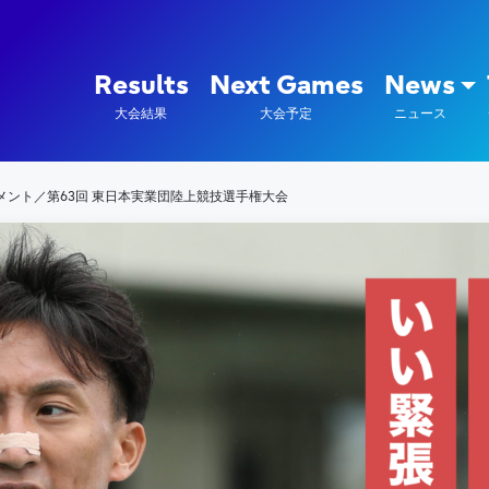
陸上競技部 – Fujitsu Sports : 富
Results
Next Games
News
大会結果
大会予定
ニュース
メント／第63回 東日本実業団陸上競技選手権大会