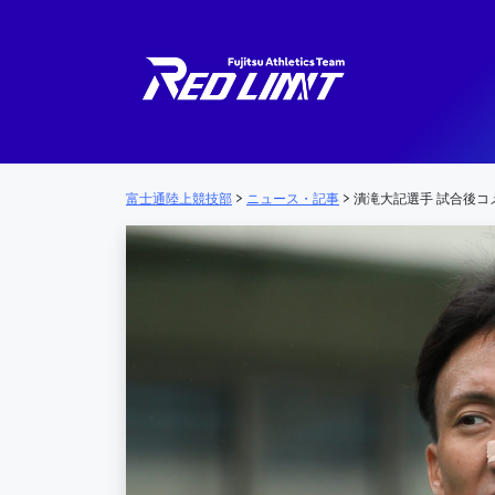
メインナビゲーション
富士通陸上競技部
>
ニュース・記事
>
潰滝大記選手 試合後コ