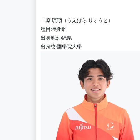
上原 琉翔（うえはら りゅうと）
種目:長距離
出身地:沖縄県
出身校:國學院大學