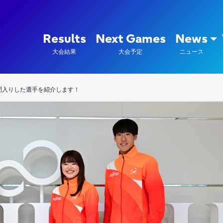
陸上競技部 – Fujitsu Sports : 富
Results
Next Games
News
大会結果
大会予定
ニュース
間入りした選手を紹介します！