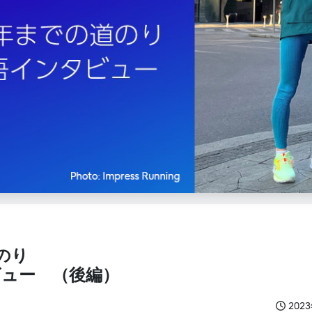
道のり
ュー （後編）
202