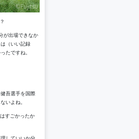
？
分が出場できなか
ては（いい記録
かったですね。
。
木健吾選手を国際
しないよね。
価はすごかったか
整理していいか分