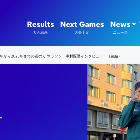
陸上競技部 – Fujitsu Sports : 富
Results
Next Games
News
大会結果
大会予定
ニュース
19年から2023年までの道のり マラソン 中村匠吾インタビュー （後編）