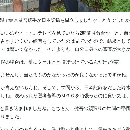
びわ湖で鈴木健吾選手が日本記録を樹立しましたが、どうでしたか
いいのか・・・。テレビを見ていたら2時間４分台か、と。自
健吾がすごくいい練習をしていたのは見ていたので、結果とし
までは驚いてなかった。そこよりも、自分自身への葛藤が大き
僕の場合は、壁にタオルとか投げつけているんだけど(笑)
れませんし、当たるものがなかったのが良くなかったですかね
なか言えないもんね。そして、世間から、日本記録をだした鈴
るしね。決められた選考基準のＭＧＣを頑張ったのに良い気は
」と書き込まれましたね。もちろん、健吾の頑張りの世間の評
なりました。
言ってくるのもあるから、受け取った側として、気持ちをどう