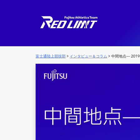
メインナビゲーション
富士通陸上競技部
>
インタビュー＆コラム
>
中間地点― 20