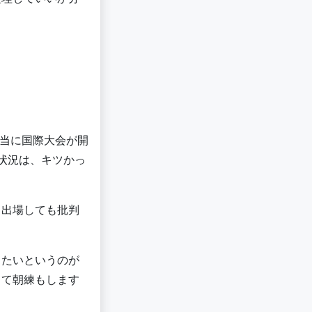
本当に国際大会が開
状況は、キツかっ
、出場しても批判
したいというのが
きて朝練もします