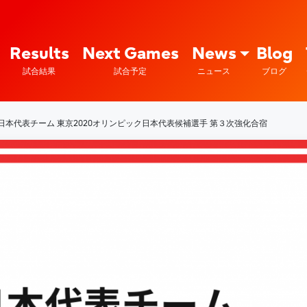
Fujitsu Sports : 富士通
Results
Next Games
News
Blog
試合結果
試合予定
ニュース
ブログ
日本代表チーム 東京2020オリンピック日本代表候補選手 第３次強化合宿