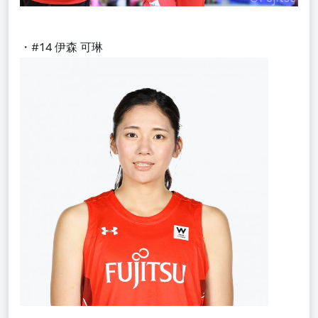
・#14 伊森 可琳