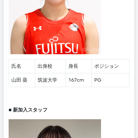
氏名
出身校
身長
ポジション
山田 葵
筑波大学
167cm
PG
■
新加入スタッフ