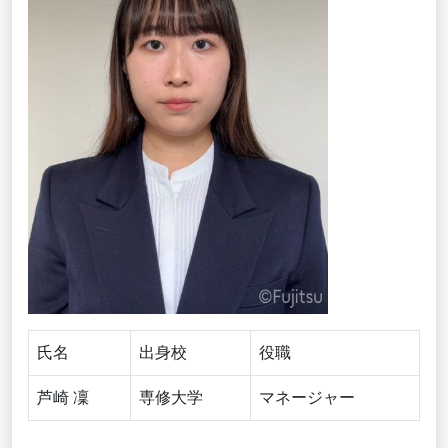
氏名
出身校
役職
芦崎 凜
専修大学
マネージャー