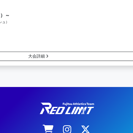
2）～
シュ）
大会詳細