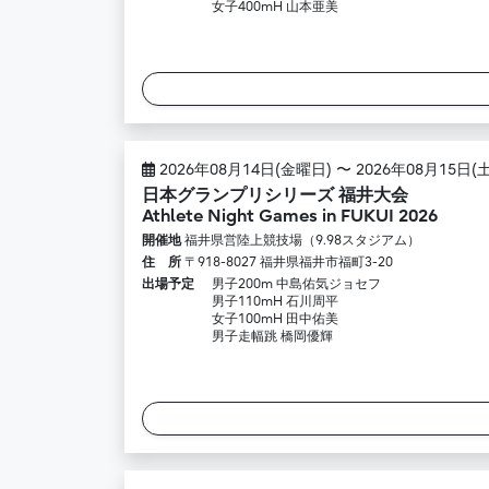
女子400mH 山本亜美
2026年08月14日(金曜日) 〜 2026年08月15日(
日本グランプリシリーズ 福井大会
Athlete Night Games in FUKUI 2026
開催地
福井県営陸上競技場（9.98スタジアム）
住 所
〒918-8027 福井県福井市福町3-20
出場予定
男子200m 中島佑気ジョセフ
男子110mH 石川周平
女子100mH 田中佑美
男子走幅跳 橋岡優輝