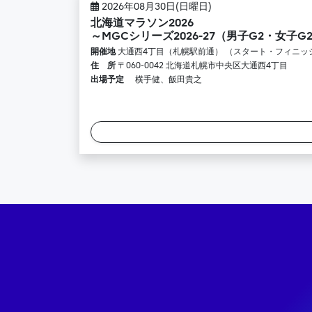
2026年08月30日(日曜日)
北海道マラソン2026
～MGCシリーズ2026-27（男子G2・女子G
開催地
大通西4丁目（札幌駅前通） （スタート・フィニッ
住 所
〒060-0042 北海道札幌市中央区大通西4丁目
出場予定
横手健、飯田貴之