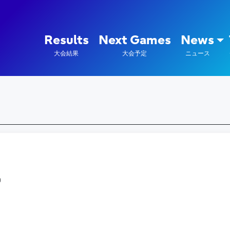
陸上競技部 – Fujitsu Sports : 富
Results
Next Games
News
大会結果
大会予定
ニュース
）