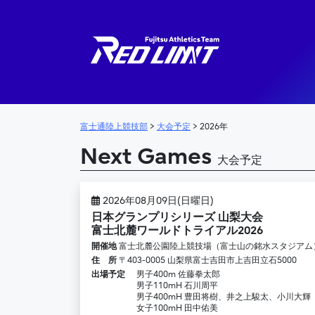
メインナビゲーション
富士通陸上競技部
>
大会予定
>
2026年
Next Games
大会予定
2026年08月09日(日曜日)
日本グランプリシリーズ 山梨大会
富士北麓ワールドトライアル2026
開催地
富士北麓公園陸上競技場（富士山の銘水スタジアム
住 所
〒403-0005 山梨県富士吉田市上吉田立石5000
出場予定
男子400m 佐藤拳太郎
男子110mH 石川周平
男子400mH 豊田将樹、井之上駿太、小川大輝
女子100mH 田中佑美