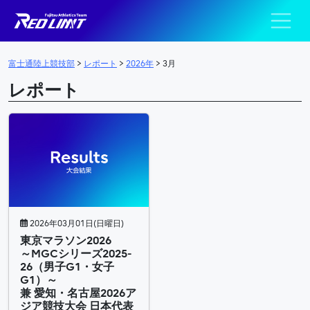
陸上競技部 – Fujits
メインナビゲーション
富士通陸上競技部
>
レポート
>
2026年
>
3月
レポート
2026年03月01日(日曜日)
東京マラソン2026
～MGCシリーズ2025-
26（男子G1・女子
G1）～
兼 愛知・名古屋2026ア
ジア競技大会 日本代表