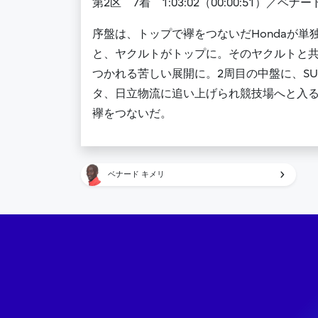
第2区 7着 1:03:02（00:00:51）／ベナ
序盤は、トップで襷をつないだHondaが
と、ヤクルトがトップに。そのヤクルトと
つかれる苦しい展開に。2周目の中盤に、SU
タ、日立物流に追い上げられ競技場へと入る。
襷をつないだ。
ベナード キメリ