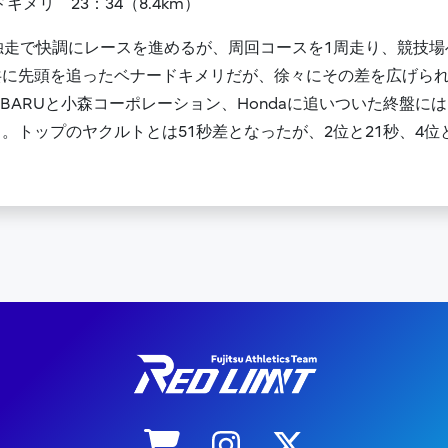
ードキメリ 23：34（8.4km）
単独走で快調にレースを進めるが、周回コースを1周走り、競技
共に先頭を追ったベナードキメリだが、徐々にその差を広げら
BARUと小森コーポレーション、Hondaに追いついた終盤に
トップのヤクルトとは51秒差となったが、2位と21秒、4位