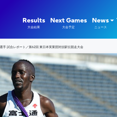
陸上競技部 – Fujitsu Sports : 富
Results
Next Games
News
大会結果
大会予定
ニュース
選手 試合レポート／第62回 東日本実業団対抗駅伝競走大会