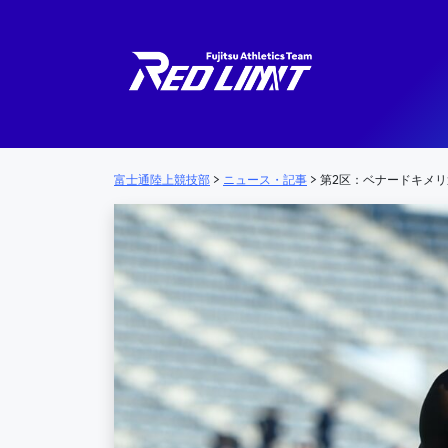
メインナビゲーション
富士通陸上競技部
>
ニュース・記事
>
第2区：ベナードキメリ