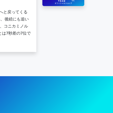
場へと戻ってくる
れ、後続にも追い
は、コニカミノル
とは7秒差の7位で
陸上競技部 – Fujitsu Sports : 富士通