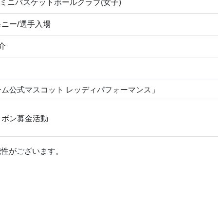
谷口ミニバスケットボールクラブ(女子)
ニー/選手入場
介
ム公式マスコット レッディパフォーマンス」
リボン募金活動
能性がございます。