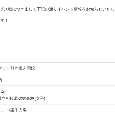
ウィングス戦につきまして下記の通りイベント情報をお知らせいた
ます！
ケット引き換え開始
始
ーム
県立相模原弥栄高校(女子)
ニー/選手入場