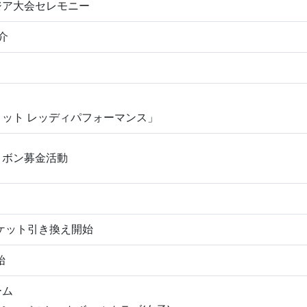
ジア大会セレモニー
介
ット レッディパフォーマンス」
リボン募金活動
ケット引き換え開始
始
ーム