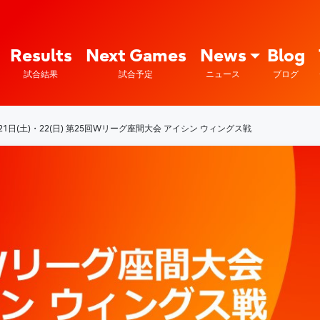
Fujitsu Sports : 富士通
Results
Next Games
News
Blog
試合結果
試合予定
ニュース
ブログ
1日(土)・22(日) 第25回Wリーグ座間大会 アイシン ウィングス戦