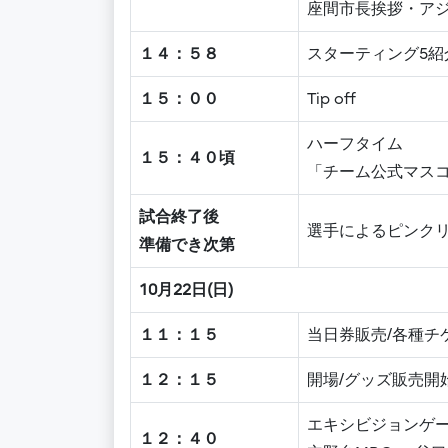
座間市長挨拶・ア
１４：５８
スターティング5紹
１５：００
Tip off
ハーフタイム
１５：４０頃
「チーム公式マスコ
試合終了後
選手によるピンク
準備でき次第
10月22日(日)
１１：１５
当日券販売/各種チ
１２：１５
開場/グッズ販売開
エキシビジョンゲ
１２：４０