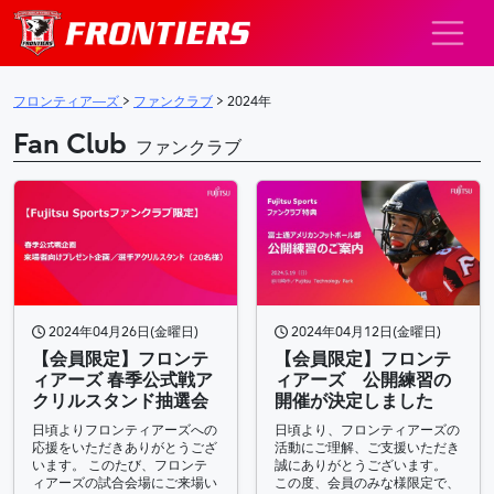
メインナビゲーション
フロンティア―ズ
>
ファンクラブ
>
2024年
Fan Club
ファンクラブ
2024年04月12日(金曜日)
2024年04月26日(金曜日)
【会員限定】フロンテ
【会員限定】フロンテ
ィアーズ 公開練習の
ィアーズ 春季公式戦ア
開催が決定しました
クリルスタンド抽選会
日頃より、フロンティアーズの
日頃よりフロンティアーズへの
活動にご理解、ご支援いただき
応援をいただきありがとうござ
誠にありがとうございます。
います。 このたび、フロンテ
この度、会員のみな様限定で、
ィアーズの試合会場にご来場い