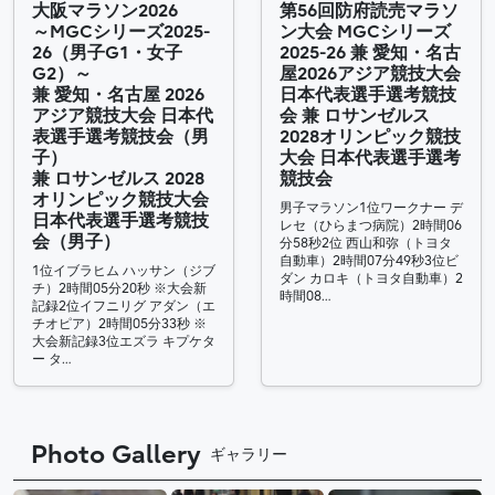
大阪マラソン2026
第56回防府読売マラソ
～MGCシリーズ2025-
ン大会 MGCシリーズ
26（男子G1・女子
2025-26 兼 愛知・名古
G2）～
屋2026アジア競技大会
兼 愛知・名古屋 2026
日本代表選手選考競技
アジア競技大会 日本代
会 兼 ロサンゼルス
表選手選考競技会（男
2028オリンピック競技
子）
大会 日本代表選手選考
兼 ロサンゼルス 2028
競技会
オリンピック競技大会
男子マラソン1位ワークナー デ
日本代表選手選考競技
レセ（ひらまつ病院）2時間06
会（男子）
分58秒2位 西山和弥（トヨタ
自動車）2時間07分49秒3位ビ
1位イブラヒム ハッサン（ジブ
ダン カロキ（トヨタ自動車）2
チ）2時間05分20秒 ※大会新
時間08…
記録2位イフニリグ アダン（エ
チオピア）2時間05分33秒 ※
大会新記録3位エズラ キプケタ
ー タ…
Photo Gallery
ギャラリー