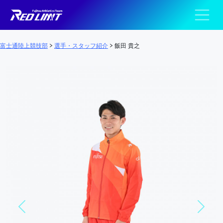
陸上競技部 – Fujits
メインナビゲーション
富士通陸上競技部
>
選手・スタッフ紹介
>
飯田 貴之
Previous
Next