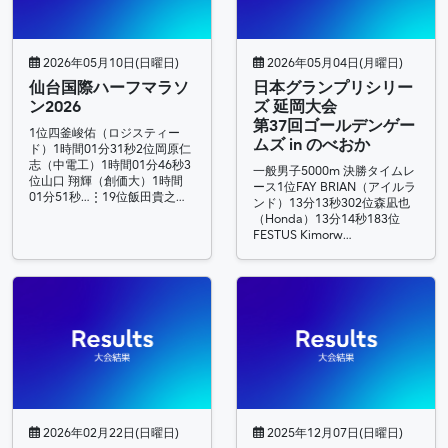
2026年05月10日(日曜日)
2026年05月04日(月曜日)
仙台国際ハーフマラソ
日本グランプリシリー
ン2026
ズ 延岡大会
第37回ゴールデンゲー
1位四釜峻佑（ロジスティー
ムズ in のべおか
ド）1時間01分31秒2位岡原仁
志（中電工）1時間01分46秒3
一般男子5000m 決勝タイムレ
位山口 翔輝（創価大）1時間
ース1位FAY BRIAN（アイルラ
01分51秒…⋮19位飯田貴之…
ンド）13分13秒302位森凪也
（Honda）13分14秒183位
FESTUS Kimorw…
2026年02月22日(日曜日)
2025年12月07日(日曜日)