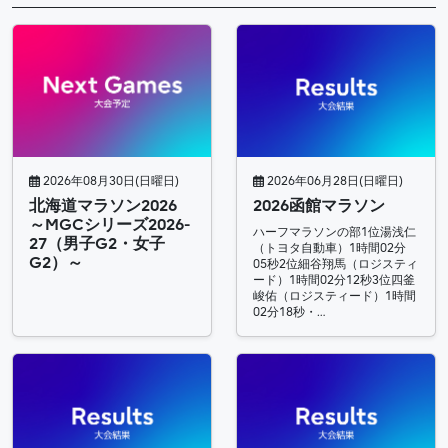
2026年08月30日(日曜日)
2026年06月28日(日曜日)
北海道マラソン2026
2026函館マラソン
～MGCシリーズ2026-
ハーフマラソンの部1位湯浅仁
27（男子G2・女子
（トヨタ自動車）1時間02分
G2）～
05秒2位細谷翔馬（ロジスティ
ード）1時間02分12秒3位四釜
峻佑（ロジスティード）1時間
02分18秒・…