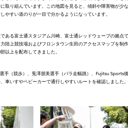
作に取り組んでいます。この地図を見ると、傾斜や障害物が少
行しやすい道のりが一目で分かるようになっています。
点である富士通スタジアム川崎、富士通レッドウェーブの拠点
々力陸上競技場およびフロンタウン生田のアクセスマップを制
00部以上を配布してきました。
手（競歩）、兎澤朋美選手（パラ走幅跳）、Fujitsu Sport
い、車いすやベビーカーで通行しやすいルートを確認しました