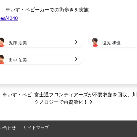
て 車いす・ベビーカーでの街歩きを実施
cles/4240
兎澤 朋美
塩尻 和也
田中 佑美
 車いす・ベビ
富士通フロンティアーズが不要衣類を回収、川
クノロジーで再資源化！
い合わせ
サイトマップ