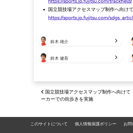
https://sports.jp.fujitsu.com/trackfield/
国立競技場アクセスマップ制作へ向け
https://sports.jp.fujitsu.com/sdgs_arti
鈴木 雄介
鈴木 健吾
投稿ナビゲーション
国立競技場アクセスマップ制作へ向けて
ーカーでの街歩きを実施
このサイトについて
個人情報保護ポリシー
お問