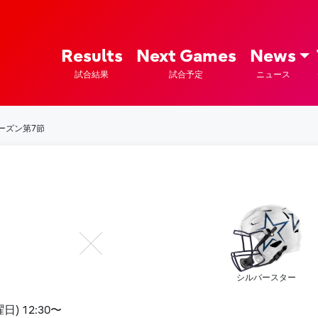
ズ – Fujitsu Sports : 富士通
Results
Next Games
News
試合結果
試合予定
ニュース
ーシーズン第7節
シルバースター
日) 12:30〜