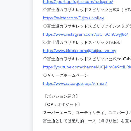
https://sports.jp.fujitsu.com/redspirits/
◇富士通カワサキレッドスピリッツ公式X（旧Twit
https://twitter.com/Fujitsu_volley
◇富士通カワサキレッドスピリッツインスタグ
https://www.instagram.com/p/C_uOhCwyJ86/
◇富士通カワサキレッドスピリッツTiktok
https://www.tiktok.com/@fujitsu_volley
◇富士通カワサキレッドスピリッツ公式YouTu
https://youtube.com/channel/UCj4Im8e9rciL
◇Ｖリーグホームページ
https://www.svleague.jp/ja/v_men/
【ポジション紹介】
〔OP：オポジット〕
スーパーエース、ユーティリティ、ユニバーサ
富士通としては絶対的エース（点取り屋）を置