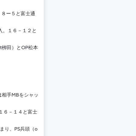
、８ー５と富士通
入。１６－１２と
t栁田）とOP松本
は相手MBをシャッ
１６－１４と富士
まり、PS兵頭（o