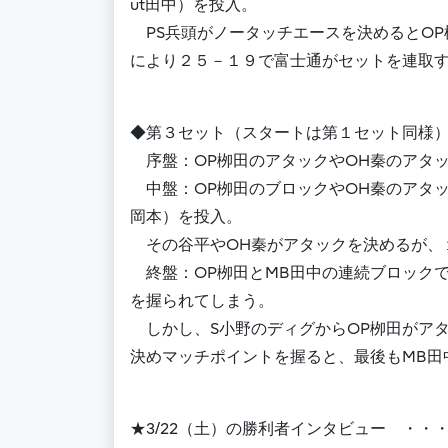
ut田中）を投入。
PS兵頭がノータッチエースを決めるとOP
により２５－１９で富士通がセットを連取
◆第３セット（スタートは第１セット同様
序盤：OP栁田のアタックやOH秦のアタッ
中盤：OP栁田のブロックやOH秦のアタッ
岡本）を投入。
その谷平やOH秦がアタックを決めるが、
終盤：OP栁田とMB田中の連続ブロック
を握られてしまう。
しかし、S小野のディグからOP栁田がアタ
決めマッチポイントを握ると、最後もMB田
★3/22（土）の勝利者インタビュー ・