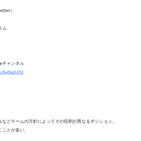
ter）
ラム
beチャンネル
RKuSe5sgUJQ
ルなどチームの方針によってその役割が異なるポジション。
くことが多い。