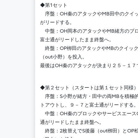
◆第1セット
序盤：OH秦のアタックやMB田中のクイッ
がリードする。
中盤：OH岡本のアタックやMB緒方のブロ
富士通がリードしたまま終盤へ。
終盤：OP栁田のアタックやMBのクイック、
（out小野）を投入。
最後はOH秦のアタックが決まり２５－１７
◆第２セット（スタートは第１セット同様
序盤：S小野が緒方・田中の両MBを積極的
トアウトし、９－７と富士通がリードする
中盤：OH秦のブロックやサービスエースO
通がリードしたまま終盤へ。
終盤：2枚替えでS後藤（out栁田）とOP