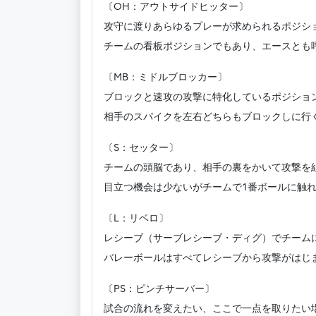
〔OH：アウトサイドヒッター〕
攻守に渡りあらゆるプレーが求められるポジシ
チームの看板ポジションでもあり、エースとも
〔MB：ミドルブロッカー〕
ブロックと速攻の攻撃に特化しているポジショ
相手のスパイクを左右どちらもブロックしに行
〔S：セッター〕
チームの頭脳であり、相手の裏をかいて攻撃を
目立つ機会は少ないがチームで1番ボールに触
〔L：リベロ〕
レシーブ（サーブレシーブ・ディグ）でチーム
バレーボールはすべてレシーブから攻撃がはじ
〔PS：ピンチサーバー〕
試合の流れを変えたい、ここで一点を取りたい