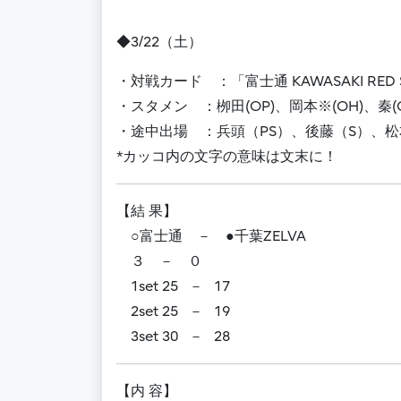
◆3/22（土）
・対戦カード ：「富士通 KAWASAKI RED SP
・スタメン ：栁田(OP)、岡本※(OH)、秦(OH
・途中出場 ：兵頭（PS）、後藤（S）、松
*カッコ内の文字の意味は文末に！
【結 果】
○富士通 － ●千葉ZELVA
３ － ０
1set 25 － 17
2set 25 － 19
3set 30 － 28
【内 容】