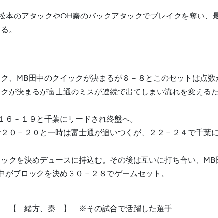
松本のアタックやOH秦のバックアタックでブレイクを奪い、
する。
）
ク、MB田中のクイックが決まるが８－８とこのセットは点数
クが決まるが富士通のミスが連続で出てしまい流れを変えるため
１６－１９と千葉にリードされ終盤へ。
で２０－２０と一時は富士通が追いつくが、２２－２４で千葉
ックを決めデュースに持込む。その後は互いに打ち合い、MB
中がブロックを決め３０－２８でゲームセット。
・・ 【 緒方、秦 】 ※その試合で活躍した選手