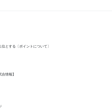
上位とする〔ポイントについて〕
試合情報】
ジ