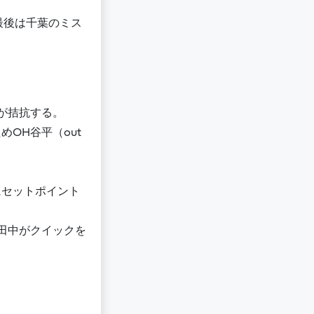
最後は千葉のミス
が拮抗する。
OH谷平（out
にセットポイント
田中がクイックを