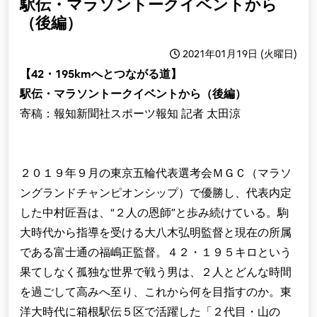
駅伝・マラソントークイベントから
（後編）
2021年01月19日 (火曜日)
【42・195kmへとつながる道】
駅伝・マラソントークイベントから（後編）
寄稿：報知新聞社スポーツ報知 記者 太田涼
２０１９年９月の東京五輪代表選考会ＭＧＣ（マラソ
ングランドチャンピオンシップ）で優勝し、代表内定
した中村匠吾は、“２人の恩師”と歩み続けている。駒
大時代から指導を受ける大八木弘明監督と現在の所属
である富士通の福嶋正監督。４２・１９５キロという
果てしなく孤独な世界で戦う男は、２人とどんな時間
を過ごして高みへ至り、これから何を目指すのか。東
洋大時代に箱根駅伝５区で活躍した「２代目・山の