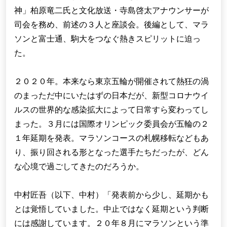
神」柏原竜二氏と文化放送・寺島啓太アナウンサーが
司会を務め、前述の３人と座談会。後編として、マラ
ソンと富士通、駒大をつなぐ熱きスピリットに迫っ
た。
２０２０年。本来なら東京五輪が開催されて熱狂の渦
のまっただ中にいたはずの日本だが、新型コロナウイ
ルスの世界的な感染拡大によって日常すら変わってし
まった。３月には国際オリンピック委員会が五輪の２
１年延期を発表。マラソンコースの札幌移転などもあ
り、振り回される形となった選手たちだったが、どん
な心境で過ごしてきたのだろうか。
中村匠吾（以下、中村）「発表前から少し、延期かも
とは覚悟していました。中止ではなく延期という判断
には感謝しています。２０年８月にマラソンという準