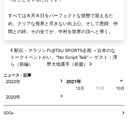
すべては８月８日をパーフェクトな状態で迎えるた
め。クリアな視界と尽きない向上心、そして恩師、仲
間との絆。その全てが、中村を世界の頂へと導く。
投稿ナビゲーション
駅伝・マラソン
FUJITSU SPORTS企画 ～台本のな
トークイベントか
い、”No Script Talk”～ ゲスト：澤
ら（前編）
野大地選手（前篇）
ニュース・記事
2022年
2021年
12月
11月
10月
2020年
SDGs