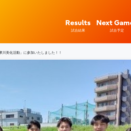
レッドウルブズ – Fujitsu S
Results
Next Gam
試合結果
試合予定
多摩川美化活動」に参加いたしました！！