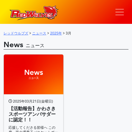
レッ
メインナビゲーション
レッドウルブズ
>
ニュース
>
2025年
>
3月
News
ニュース
2025年03月21日(金曜日)
【活動報告】かわさき
スポーツアンバサダー
に認定！！
応援してくださる皆様へ この