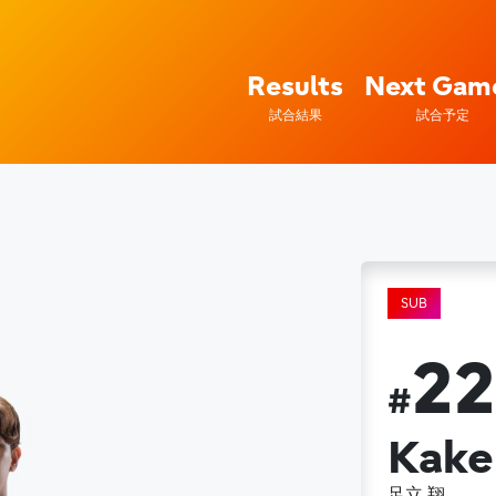
レッドウルブズ – Fujitsu S
Results
Next Gam
試合結果
試合予定
SUB
2
#
Kake
足立 翔