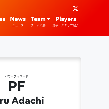
ports : 富士通
es
News
Team
Players
ニュース
チーム概要
選手・スタッフ紹介
パワーフォワード
2
PF
ru Adachi